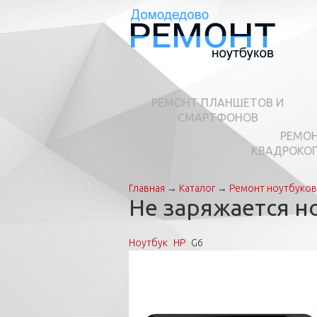
РЕМОНТ ПЛАНШЕТОВ И
СМАРТФОНОВ
РЕМО
КВАДРОКО
Главная
→
Каталог
→
Ремонт ноутбуков
Вы здесь
Не заряжается н
Ноутбук
HP
G6