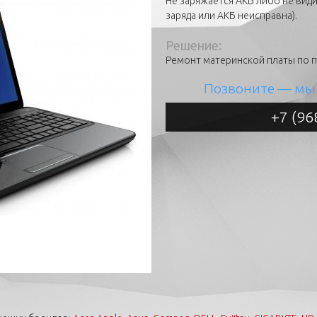
Не заряжается АКБ либо не вид
заряда или АКБ неисправна).
Решение:
Ремонт материнской платы по 
Позвоните
— мы 
+7 (96