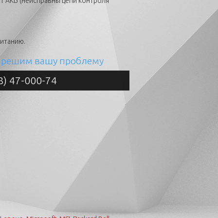
ит АКБ (неисправны цепи контроля
питанию.
решим вашу проблему
8) 47-000-74