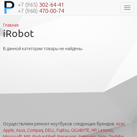
+7 (965)
302-64-41
Нави
+7 (968)
470-00-74
Главная
Вы здесь
iRobot
В данной категории товары не найдены.
Осуществляем ремонт ноутбуков следующих брендов:
Acer
,
Apple
,
Asus
,
Compaq
,
DELL
,
Fujitsu
,
GIGABYTE
,
HP
,
Lenovo
,
Microsoft
,
MSI
,
Packard Bell
,
Panasonic
,
Samsung
,
Sony
,
Toshiba
.