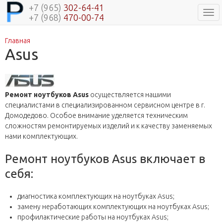
+7 (965)
302-64-41
Нав
+7 (968)
470-00-74
Главная
Вы здесь
Asus
Ремонт ноутбуков A
sus
осуществляется нашими
специалистами в специализированном сервисном центре в г.
Домодедово. Особое внимание уделяется техническим
сложностям ремонтируемых изделий и к качеству заменяемых
нами комплектующих.
Ремонт ноутбуков Asus включает в
себя:
диагностика комплектующих на ноутбуках Asus;
замену неработающих комплектующих на ноутбуках Asus;
профилактические работы на ноутбуках Asus;