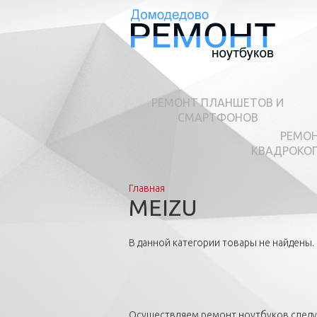
РЕМОНТ ПЛАНШЕТОВ И
СМАРТФОНОВ
РЕМО
КВАДРОКО
Главная
Вы здесь
MEIZU
В данной категории товары не найдены.
Осуществляем ремонт ноутбуков след