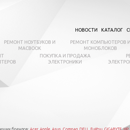
НОВОСТИ
КАТАЛОГ
С
РЕМОНТ НОУТБУКОВ И
РЕМОНТ КОМПЬЮТЕРОВ 
MACBOOK
МОНОБЛОКОВ
НТ
ПОКУПКА И ПРОДАЖА
Р
ПТЕРОВ
ЭЛЕКТРОНИКИ
ЭЛЕКТРО
ующих брендов:
Acer
,
Apple
,
Asus
,
Compaq
,
DELL
,
Fujitsu
,
GIGABYTE
,
HP
,