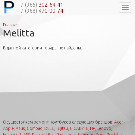
+7 (965)
302-64-41
Нави
+7 (968)
470-00-74
Главная
Вы здесь
Melitta
В данной категории товары не найдены.
Осуществляем ремонт ноутбуков следующих брендов:
Acer
,
Apple
,
Asus
,
Compaq
,
DELL
,
Fujitsu
,
GIGABYTE
,
HP
,
Lenovo
,
Microsoft
,
MSI
,
Packard Bell
,
Panasonic
,
Samsung
,
Sony
,
Toshiba
.