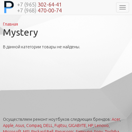
+7 (965)
302-64-41
Нави
+7 (968)
470-00-74
Главная
Вы здесь
Mystery
В данной категории товары не найдены.
Осуществляем ремонт ноутбуков следующих брендов:
Acer
,
Apple
,
Asus
,
Compaq
,
DELL
,
Fujitsu
,
GIGABYTE
,
HP
,
Lenovo
,
Microsoft
,
MSI
,
Packard Bell
,
Panasonic
,
Samsung
,
Sony
,
Toshiba
.