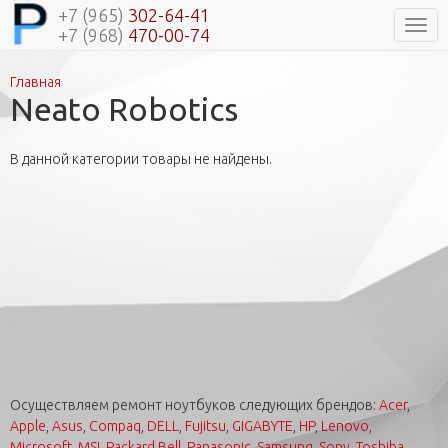
+7 (965)
302-64-41
Нави
+7 (968)
470-00-74
Главная
Вы здесь
Neato Robotics
В данной категории товары не найдены.
Осуществляем ремонт ноутбуков следующих брендов:
Acer
,
Apple
,
Asus
,
Compaq
,
DELL
,
Fujitsu
,
GIGABYTE
,
HP
,
Lenovo
,
Microsoft
,
MSI
,
Packard Bell
,
Panasonic
,
Samsung
,
Sony
,
Toshiba
.