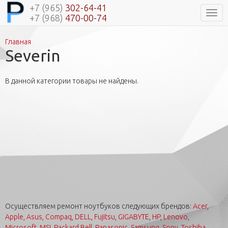
+7 (965)
302-64-41
Нави
+7 (968)
470-00-74
Главная
Вы здесь
Severin
В данной категории товары не найдены.
Осуществляем ремонт ноутбуков следующих брендов:
Acer
,
Apple
,
Asus
,
Compaq
,
DELL
,
Fujitsu
,
GIGABYTE
,
HP
,
Lenovo
,
Microsoft
,
MSI
,
Packard Bell
,
Panasonic
,
Samsung
,
Sony
,
Toshiba
.