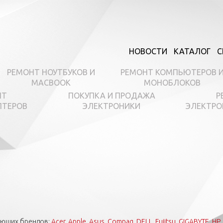
НОВОСТИ
КАТАЛОГ
С
РЕМОНТ НОУТБУКОВ И
РЕМОНТ КОМПЬЮТЕРОВ 
MACBOOK
МОНОБЛОКОВ
НТ
ПОКУПКА И ПРОДАЖА
Р
ПТЕРОВ
ЭЛЕКТРОНИКИ
ЭЛЕКТРО
ующих брендов:
Acer
,
Apple
,
Asus
,
Compaq
,
DELL
,
Fujitsu
,
GIGABYTE
,
HP
,