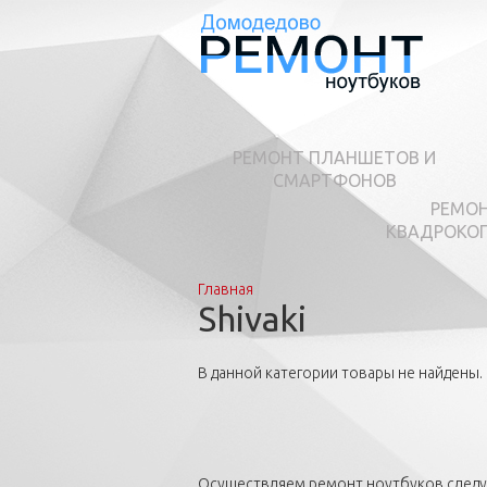
РЕМОНТ ПЛАНШЕТОВ И
СМАРТФОНОВ
РЕМО
КВАДРОКО
Главная
Вы здесь
Shivaki
В данной категории товары не найдены.
Осуществляем ремонт ноутбуков след