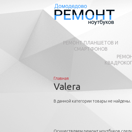
РЕМОНТ ПЛАНШЕТОВ И
СМАРТФОНОВ
РЕМО
КВАДРОКО
Главная
Вы здесь
Valera
В данной категории товары не найдены.
Осуществляем ремонт ноутбуков след