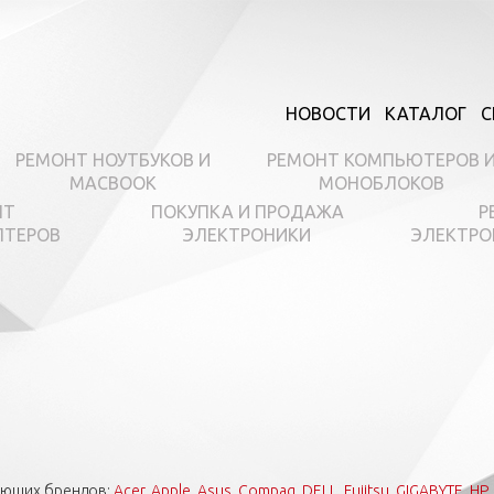
НОВОСТИ
КАТАЛОГ
С
РЕМОНТ НОУТБУКОВ И
РЕМОНТ КОМПЬЮТЕРОВ 
MACBOOK
МОНОБЛОКОВ
НТ
ПОКУПКА И ПРОДАЖА
Р
ПТЕРОВ
ЭЛЕКТРОНИКИ
ЭЛЕКТРО
ующих брендов:
Acer
,
Apple
,
Asus
,
Compaq
,
DELL
,
Fujitsu
,
GIGABYTE
,
HP
,