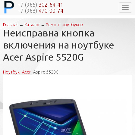
+7 (965)
302-64-41
Нави
+7 (968)
470-00-74
Главная
→
Каталог
→
Ремонт ноутбуков
Вы здесь
Неисправна кнопка
включения на ноутбуке
Acer Aspire 5520G
Ноутбук
Acer
Aspire 5520G