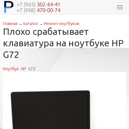
+7 (965)
302-64-41
Нави
+7 (968)
470-00-74
Главная
→
Каталог
→
Ремонт ноутбуков
Вы здесь
Плохо срабатывает
клавиатура на ноутбуке HP
G72
Ноутбук
HP
G72