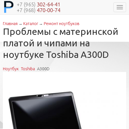
+7 (965)
302-64-41
Нави
+7 (968)
470-00-74
Главная
→
Каталог
→
Ремонт ноутбуков
Вы здесь
Проблемы с материнской
платой и чипами на
ноутбуке Toshiba A300D
Ноутбук
Toshiba
A300D