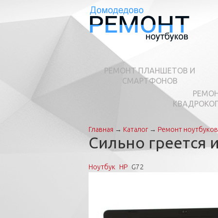
РЕМОНТ ПЛАНШЕТОВ И
СМАРТФОНОВ
РЕМО
КВАДРОКО
Главная
→
Каталог
→
Ремонт ноутбуков
Вы здесь
Сильно греется 
Ноутбук
HP
G72