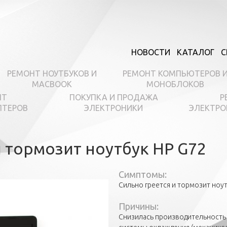
НОВОСТИ
КАТАЛОГ
С
РЕМОНТ НОУТБУКОВ И
РЕМОНТ КОМПЬЮТЕРОВ 
MACBOOK
МОНОБЛОКОВ
НТ
ПОКУПКА И ПРОДАЖА
Р
ПТЕРОВ
ЭЛЕКТРОНИКИ
ЭЛЕКТРО
и тормозит ноутбук HP G72
Симптомы:
Сильно греется и тормозит ноу
Причины:
Снизилась производительность 